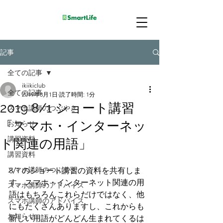
記事
全ての記事
ikiikiclub
全ての記事
2019年8月1日
読了時間: 1分
2019 8/1 ショート講習
スマホ講師のつぶやき
「スマホ・インターネッ
お知らせ
講習資料
ト関連の用語」
講習資料
スマホ講師のつぶやき
8/1 のショート講習の資料を共有しま
す。スマホ・インターネット関連の用
スマホ講師のアドバイス
語はもちろんこれらだけではなく、他
スマホ講師のアドバイス
にもたくさんありますし、これからも
お知らせ
新しい用語がどんどん生まれてくるは