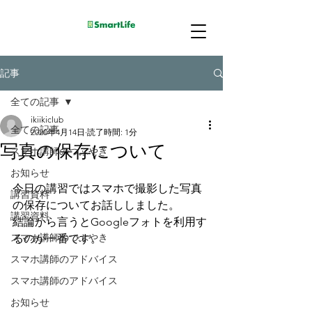
記事
全ての記事
ikiikiclub
全ての記事
2020年4月14日
読了時間: 1分
写真の保存について
スマホ講師のつぶやき
お知らせ
今日の講習ではスマホで撮影した写真
講習資料
の保存についてお話ししました。
講習資料
結論から言うとGoogleフォトを利用す
スマホ講師のつぶやき
るのが一番です。
スマホ講師のアドバイス
スマホ講師のアドバイス
お知らせ