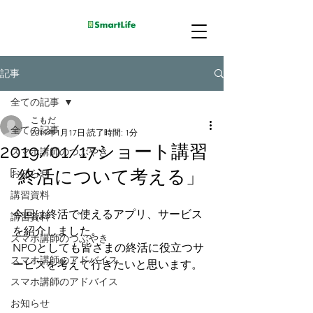
記事
全ての記事
こもだ
全ての記事
2019年1月17日
読了時間: 1分
2019/01/17ショート講習
スマホ講師のつぶやき
「終活について考える」
お知らせ
講習資料
今回は終活で使えるアプリ、サービス
講習資料
を紹介しました。
スマホ講師のつぶやき
NPOとしても皆さまの終活に役立つサ
スマホ講師のアドバイス
ービスを考えて行きたいと思います。
スマホ講師のアドバイス
お知らせ