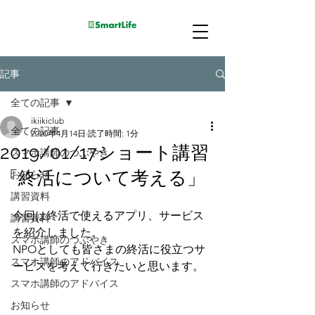
記事
全ての記事
ikiikiclub
全ての記事
2020年4月14日
読了時間: 1分
2019/01/17ショート講習
スマホ講師のつぶやき
「終活について考える」
お知らせ
講習資料
今回は終活で使えるアプリ、サービス
講習資料
を紹介しました。
スマホ講師のつぶやき
NPOとしても皆さまの終活に役立つサ
スマホ講師のアドバイス
ービスを考えて行きたいと思います。
スマホ講師のアドバイス
お知らせ