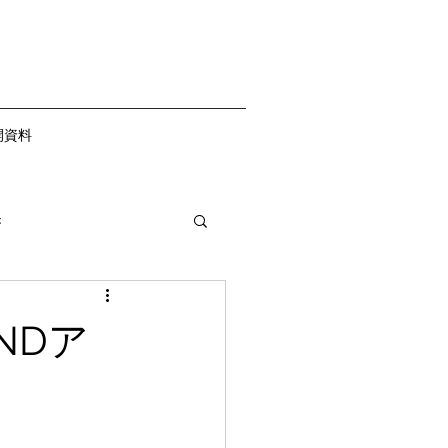
開資料
き
NDア