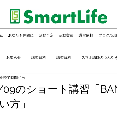
ム
あなたも仲間に
活動予定
活動実績
講習依頼
ブログ/公
お知らせ
講習資料
講習資料
スマホ講師のつぶや
日
読了時間: 1分
ホ講師のアドバイス
お知らせ
08/09のショート講習「BA
い方」