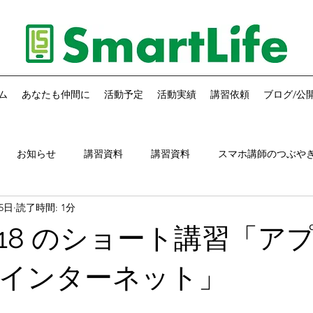
ム
あなたも仲間に
活動予定
活動実績
講習依頼
ブログ/公
お知らせ
講習資料
講習資料
スマホ講師のつぶや
月5日
読了時間: 1分
ホ講師のアドバイス
お知らせ
2018 のショート講習「ア
インターネット」