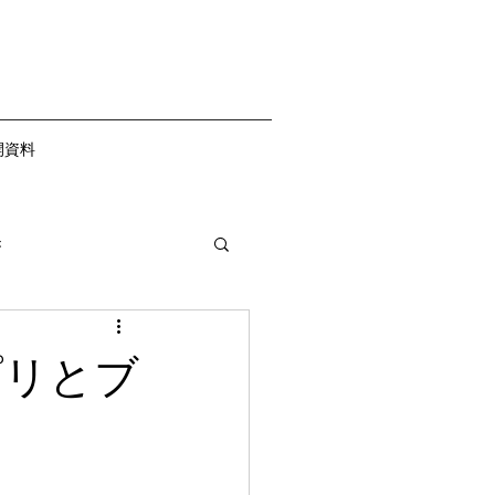
開資料
き
プリとブ