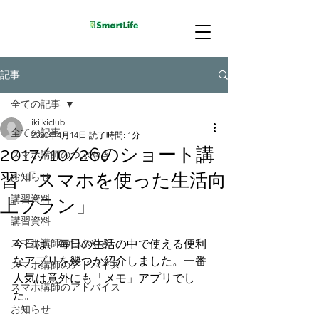
記事
全ての記事
ikiikiclub
全ての記事
2020年4月14日
読了時間: 1分
2017/10/26のショート講
スマホ講師のつぶやき
習「スマホを使った生活向
お知らせ
講習資料
上プラン」
講習資料
スマホ講師のつぶやき
今日は、毎日の生活の中で使える便利
なアプリを幾つか紹介しました。一番
スマホ講師のアドバイス
人気は意外にも「メモ」アプリでし
スマホ講師のアドバイス
た。
お知らせ