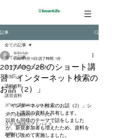
記事
全ての記事
ikiikiclub
全ての記事
2020年4月14日
読了時間: 1分
2017/09/28 のショート講
スマホ講師のつぶやき
習「インターネット検索の
お知らせ
講習資料
お話（2）」
講習資料
スマホ講師のつぶやき
「インターネット検索のお話（2）」シ
ョート講習の資料を共有します。
スマホ講師のアドバイス
以前も同様のテーマで話をしました
スマホ講師のアドバイス
が、新規参加者も増えたため、資料を
お知らせ
更新し改めて実施しました。