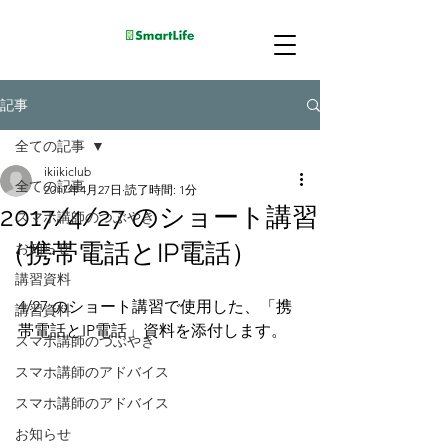
記事
全ての記事
ikiikiclub
全ての記事
2017年4月27日
読了時間: 1分
2017/4/27 のショート講習
スマホ講師のつぶやき
（携帯電話とIP電話）
お知らせ
講習資料
4/27 のショート講習で使用した、「携
講習資料
帯電話とIP電話」資料を添付します。
スマホ講師のつぶやき
スマホ講師のアドバイス
スマホ講師のアドバイス
お知らせ