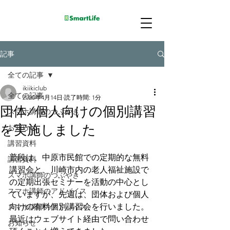
記事
全ての記事
ikiikiclub
全ての記事
2020年4月14日
読了時間: 1分
団体/個人向けの個別講習
スマホ講師のつぶやき
を実施しました
お知らせ
講習資料
普段は、中原市民館での定期的な無料
講習資料
講習会と、川崎市内の老人福祉施設で
スマホ講師のつぶやき
の定期出張セミナーを活動の中心とし
スマホ講師のアドバイス
ていますが、先週は、団体および個人
向けの有料個別講習会を行いました。
スマホ講師のアドバイス
最近はウェブサイト経由で問い合わせ
お知らせ